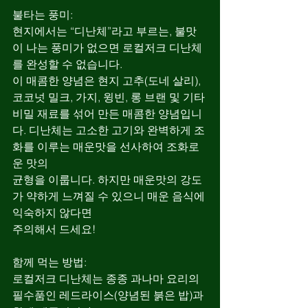
불타는 풍미:
현지에서는 “디난체”라고 부르는, 불맛
이 나는 풍미가 없으면 로컬저크 디난체
를 완성할 수 없습니다.
이 매콤한 양념은 현지 고추(도네 살리), 
코코넛 밀크, 가지, 윙빈, 롱 브랜 및 기타 
비밀 재료를 섞어 만든 매콤한 양념입니
다. 디난체는 고소한 고기와 완벽하게 조
화를 이루는 매운맛을 선사하여 조화로
운 맛의
균형을 이룹니다. 하지만 매운맛의 강도
가 약하게 느껴질 수 있으니 매운 음식에 
익숙하지 않다면
주의해서 드세요!
함께 먹는 방법:
로컬저크 디난체는 종종 과나마 요리의 
필수품인 레드라이스(양념된 붉은 밥)과 