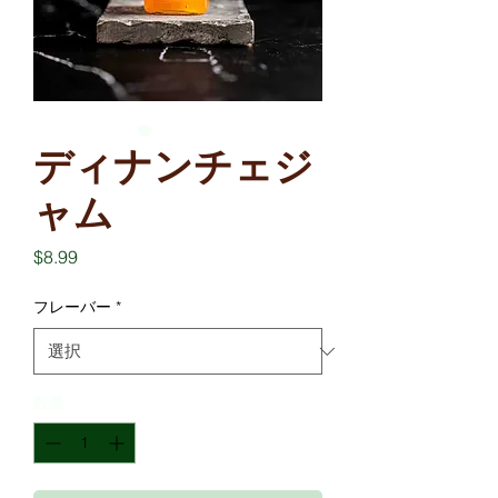
ディナンチェジ
ャム
価
$8.99
格
フレーバー
*
数量
*