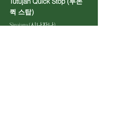
Tutujan Quick Stop (투몬
퀵 스탑)
Sinajana (시나자나)
+1 671-989-0442
Tendan Inda (텐단 인다)
Chalan Pago (찰란 파고)