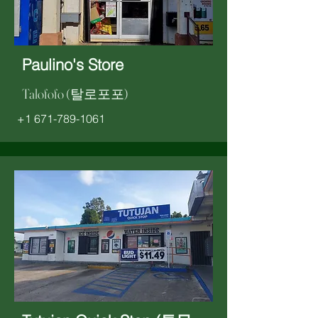
Paulino's Store
Talofofo (탈로포포)
+1 671-789-1061